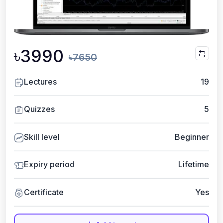
৳3990
৳7650
Lectures
19
Quizzes
5
Skill level
Beginner
Expiry period
Lifetime
Certificate
Yes