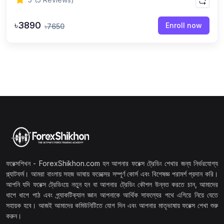
৳3890
Enroll now
৳7650
ফরেক্সশিখন - ForexShikhon.com হল আপনার ফরেক্স ট্রেডিং শেখার জন্য নির্ভরযোগ্য
প্ল্যাটফর্ম। আমরা বাংলায় সহজ ভাষায় ফরেক্সের সম্পূর্ণ কোর্স এবং বিশেষজ্ঞ পরামর্শ প্রদান করি।
আপনি যদি ফরেক্স ট্রেডিংয়ে নতুন হন বা আপনার ট্রেডিং কৌশল উন্নত করতে চান, আমাদের
ধাপে ধাপে পাঠ এবং প্র্যাকটিক্যাল জ্ঞান আপনাকে আর্থিক সাফল্যের পথে এগিয়ে নিয়ে যেতে
সহায়ক হবে। আজই আমাদের কমিউনিটিতে যোগ দিন এবং আপনার মাতৃভাষায় ফরেক্স শেখা শুরু
করুন।