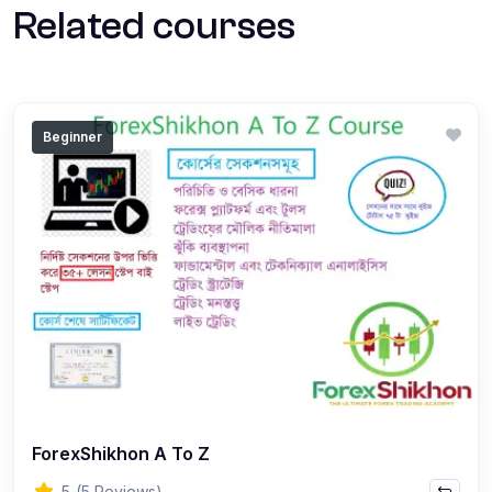
Related courses
Beginner
ForexShikhon A To Z
5
(5 Reviews)