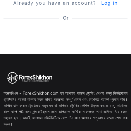
Already you have an account?
Log in
Or
ফরেক্সশিখন - ForexShikhon.com হল আপনার ফরেক্স ট্রেডিং শেখার জন্য নির্ভরযোগ্য
প্ল্যাটফর্ম। আমরা বাংলায় সহজ ভাষায় ফরেক্সের সম্পূর্ণ কোর্স এবং বিশেষজ্ঞ পরামর্শ প্রদান করি।
আপনি যদি ফরেক্স ট্রেডিংয়ে নতুন হন বা আপনার ট্রেডিং কৌশল উন্নত করতে চান, আমাদের
ধাপে ধাপে পাঠ এবং প্র্যাকটিক্যাল জ্ঞান আপনাকে আর্থিক সাফল্যের পথে এগিয়ে নিয়ে যেতে
সহায়ক হবে। আজই আমাদের কমিউনিটিতে যোগ দিন এবং আপনার মাতৃভাষায় ফরেক্স শেখা শুরু
করুন।