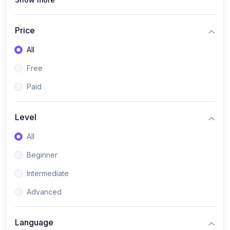
Live Class
(0)
Price
All
Free
Paid
Level
All
Beginner
Intermediate
Advanced
Language